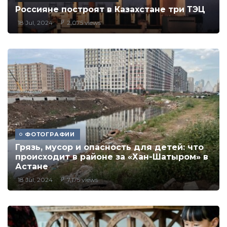
Россияне построят в Казахстане три ТЭЦ
18 Jul, 2024
2,075 views
ФОТОГРАФИИ
Грязь, мусор и опасность для детей: что
происходит в районе за «Хан-Шатыром» в
Астане
18 Jul, 2024
7,175 views