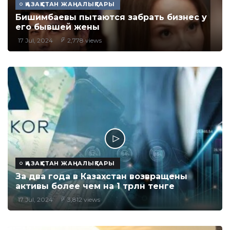
ҚАЗАҚСТАН ЖАҢАЛЫҚТАРЫ
Бишимбаевы пытаются забрать бизнес у
его бывшей жены
17 Jul, 2024
2,778 views
ҚАЗАҚСТАН ЖАҢАЛЫҚТАРЫ
За два года в Казахстан возвращены
активы более чем на 1 трлн тенге
17 Jul, 2024
3,812 views