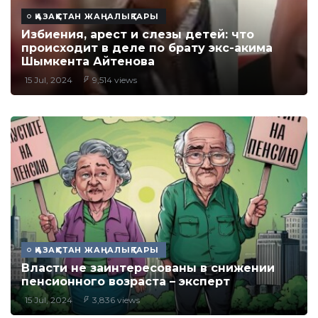
ҚАЗАҚСТАН ЖАҢАЛЫҚТАРЫ
Избиения, арест и слезы детей: что
происходит в деле по брату экс-акима
Шымкента Айтенова
15 Jul, 2024
9,514 views
ҚАЗАҚСТАН ЖАҢАЛЫҚТАРЫ
Власти не заинтересованы в снижении
пенсионного возраста – эксперт
15 Jul, 2024
3,836 views