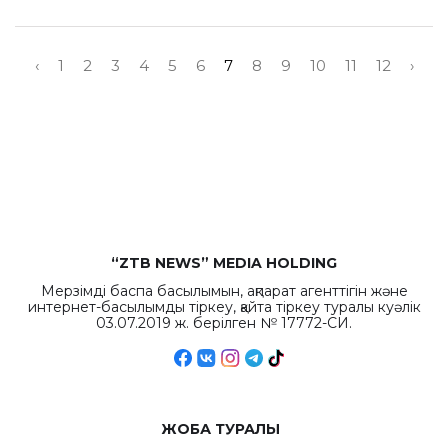
‹
1
2
3
4
5
6
7
8
9
10
11
12
›
“ZTB NEWS” MEDIA HOLDING
Мерзімді баспа басылымын, ақпарат агенттігін және
интернет-басылымды тіркеу, қайта тіркеу туралы куәлік
03.07.2019 ж. берілген № 17772-СИ.
ЖОБА ТУРАЛЫ