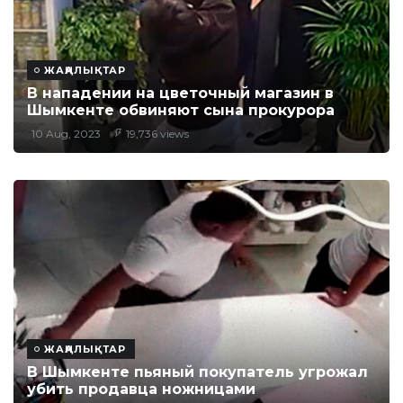
ЖАҢАЛЫҚТАР
В нападении на цветочный магазин в
Шымкенте обвиняют сына прокурора
10 Aug, 2023
19,736 views
ЖАҢАЛЫҚТАР
В Шымкенте пьяный покупатель угрожал
убить продавца ножницами