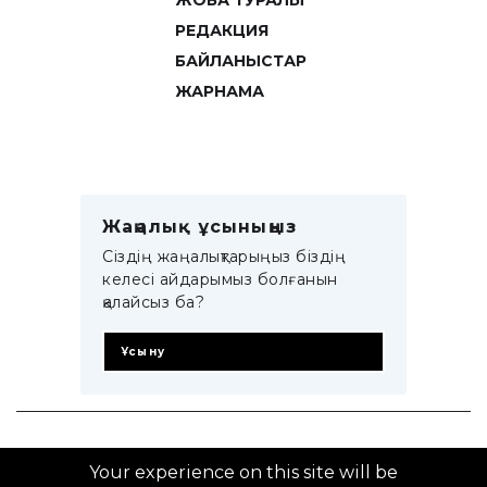
ЖОБА ТУРАЛЫ
РЕДАКЦИЯ
БАЙЛАНЫСТАР
ЖАРНАМА
Жаңалық ұсыныңыз
Сіздің жаңалықтарыңыз біздің
келесі айдарымыз болғанын
қалайсыз ба?
Ұсыну
© 2014–2025 ZTB.KZ
Your experience on this site will be