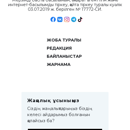
Мерзімді баспа басылымын, ақпарат агенттігін және
интернет-басылымды тіркеу, қайта тіркеу туралы куәлік
03.07.2019 ж. берілген № 17772-СИ.
ЖОБА ТУРАЛЫ
РЕДАКЦИЯ
БАЙЛАНЫСТАР
ЖАРНАМА
Жаңалық ұсыныңыз
Сіздің жаңалықтарыңыз біздің
келесі айдарымыз болғанын
қалайсыз ба?