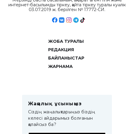
Мерзімді баспа басылымын, ақпарат агенттігін және
интернет-басылымды тіркеу, қайта тіркеу туралы куәлік
03.07.2019 ж. берілген № 17772-СИ.
ЖОБА ТУРАЛЫ
РЕДАКЦИЯ
БАЙЛАНЫСТАР
ЖАРНАМА
Жаңалық ұсыныңыз
Сіздің жаңалықтарыңыз біздің
келесі айдарымыз болғанын
қалайсыз ба?