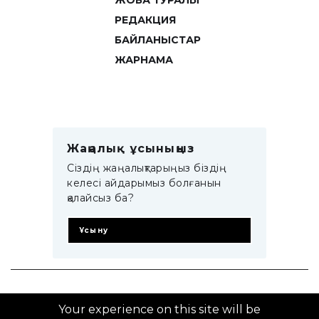
ЖОБА ТУРАЛЫ
РЕДАКЦИЯ
БАЙЛАНЫСТАР
ЖАРНАМА
Жаңалық ұсыныңыз
Сіздің жаңалықтарыңыз біздің
келесі айдарымыз болғанын
қалайсыз ба?
Ұсыну
© 2014–2025 ZTB.KZ
Your experience on this site will be