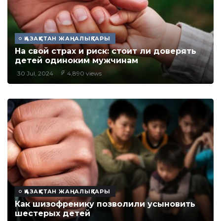
ҚАЗАҚСТАН ЖАҢАЛЫҚТАРЫ
На свой страх и риск: стоит ли доверять
детей одиноким мужчинам
30 Jul, 2024
4,890 views
ҚАЗАҚСТАН ЖАҢАЛЫҚТАРЫ
Как шизофренику позволили усыновить
шестерых детей