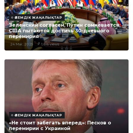
ӘЛЕМДІК ЖАҢАЛЫҚТАР
Зеленский согласен, Путин сомневается:
США пытаются достичь 30-дневного
перемирия
24 Mar, 2025
1,616 views
ӘЛЕМДІК ЖАҢАЛЫҚТАР
«Не стоит забегать вперед»: Песков о
перемирии с Украиной