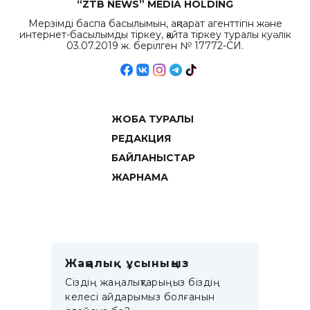
“ZTB NEWS” MEDIA HOLDING
Мерзімді баспа басылымын, ақпарат агенттігін және
интернет-басылымды тіркеу, қайта тіркеу туралы куәлік
03.07.2019 ж. берілген № 17772-СИ.
ЖОБА ТУРАЛЫ
РЕДАКЦИЯ
БАЙЛАНЫСТАР
ЖАРНАМА
Жаңалық ұсыныңыз
Сіздің жаңалықтарыңыз біздің
келесі айдарымыз болғанын