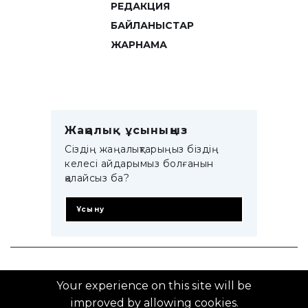
РЕДАКЦИЯ
БАЙЛАНЫСТАР
ЖАРНАМА
Жаңалық ұсыныңыз
Сіздің жаңалықтарыңыз біздің
келесі айдарымыз болғанын
қалайсыз ба?
Ұсыну
© 2014–2025 ZTB.KZ
Your experience on this site will be
improved by allowing cookies.