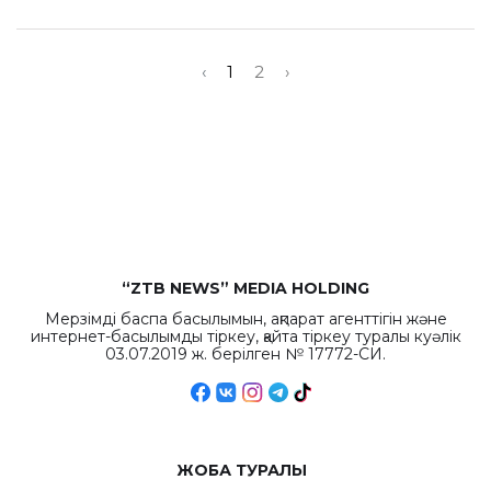
‹
1
2
›
“ZTB NEWS” MEDIA HOLDING
Мерзімді баспа басылымын, ақпарат агенттігін және
интернет-басылымды тіркеу, қайта тіркеу туралы куәлік
03.07.2019 ж. берілген № 17772-СИ.
ЖОБА ТУРАЛЫ