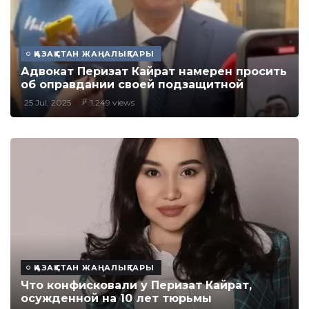
ҚАЗАҚСТАН ЖАҢАЛЫҚТАРЫ
Адвокат Перизат Кайрат намерен просить
об оправдании своей подзащитной
25 Jul, 2025
1,249 views
ҚАЗАҚСТАН ЖАҢАЛЫҚТАРЫ
Что конфисковали у Перизат Кайрат,
осужденной на 10 лет тюрьмы