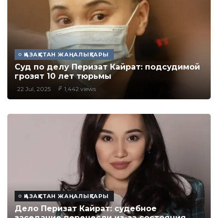
ҚАЗАҚСТАН ЖАҢАЛЫҚТАРЫ
Суд по делу Перизат Кайрат: подсудимой
грозят 10 лет тюрьмы
22 Jul, 2025
1,442 views
ҚАЗАҚСТАН ЖАҢАЛЫҚТАРЫ
Дело Перизат Кайрат: судебное
заседание перенесли из-за состояния