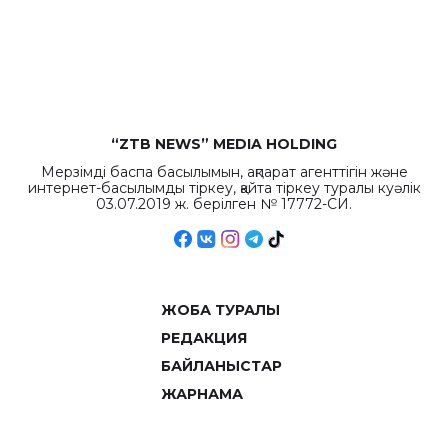
“ZTB NEWS” MEDIA HOLDING
Мерзімді баспа басылымын, ақпарат агенттігін және
интернет-басылымды тіркеу, қайта тіркеу туралы куәлік
03.07.2019 ж. берілген № 17772-СИ.
ЖОБА ТУРАЛЫ
РЕДАКЦИЯ
БАЙЛАНЫСТАР
ЖАРНАМА