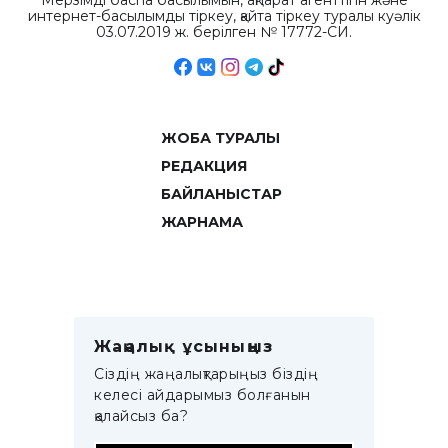
Мерзімді баспа басылымын, ақпарат агенттігін және
интернет-басылымды тіркеу, қайта тіркеу туралы куәлік
03.07.2019 ж. берілген № 17772-СИ.
ЖОБА ТУРАЛЫ
РЕДАКЦИЯ
БАЙЛАНЫСТАР
ЖАРНАМА
Жаңалық ұсыныңыз
Сіздің жаңалықтарыңыз біздің
келесі айдарымыз болғанын
қалайсыз ба?