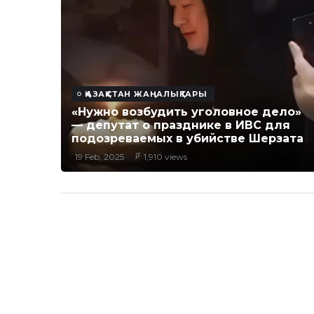
ҚАЗАҚСТАН ЖАҢАЛЫҚТАРЫ
«Нужно возбудить уголовное дело»
— депутат о празднике в ИВС для
подозреваемых в убийстве Шерзата
19 Feb, 2025
1,910 views