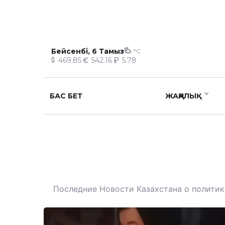
Бейсенбі, 6 Тамыз
°C
469.85
542.16
5.78
БАС БЕТ
ЖАҢАЛЫҚ
Последние Новости Казахстана о политике