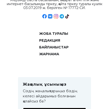
Мерзімді баспа басылымын, ақпарат агенттігін және
интернет-басылымды тіркеу, қайта тіркеу туралы куәлік
03.07.2019 ж. берілген № 17772-СИ.
ЖОБА ТУРАЛЫ
РЕДАКЦИЯ
БАЙЛАНЫСТАР
ЖАРНАМА
Жаңалық ұсыныңыз
Сіздің жаңалықтарыңыз біздің
келесі айдарымыз болғанын
қалайсыз ба?