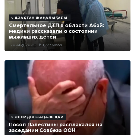
ҚАЗАҚСТАН ЖАҢАЛЫҚТАРЫ
Смертельное ДТП в области Абай:
медики рассказали о состоянии
выживших детей
20 Aug, 2025
1,727 views
ӘЛЕМДІК ЖАҢАЛЫҚТАР
Посол Палестины расплакался на
заседании Совбеза ООН