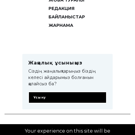
ЖОБА ТУРАЛЫ
РЕДАКЦИЯ
БАЙЛАНЫСТАР
ЖАРНАМА
Жаңалық ұсыныңыз
Сіздің жаңалықтарыңыз біздің
келесі айдарымыз болғанын
қалайсыз ба?
Ұсыну
© 2014–2025 ZTB.KZ
Your experience on this site will be