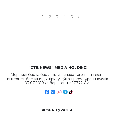
‹
1
2
3
4
5
›
“ZTB NEWS” MEDIA HOLDING
Мерзімді баспа басылымын, ақпарат агенттігін және
интернет-басылымды тіркеу, қайта тіркеу туралы куәлік
03.07.2019 ж. берілген № 17772-СИ.
ЖОБА ТУРАЛЫ