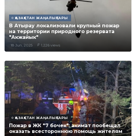
ҚАЗАҚСТАН ЖАҢАЛЫҚТАРЫ
В Атырау локализовали крупный пожар
на территории природного резервата
"Акжайык"
18 Jun, 2025
1,226 views
ҚАЗАҚСТАН ЖАҢАЛЫҚТАРЫ
Пожар в ЖК "7 бочек": акимат пообещал
оказать всестороннюю помощь жителям