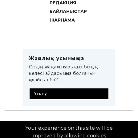
РЕДАКЦИЯ
БАЙЛАНЫСТАР
ЖАРНАМА
Жаңалық ұсыныңыз
Сіздің жаңалықтарыңыз біздің
келесі айдарымыз болғанын
қалайсыз ба?
Ұсыну
© 2014–2025 ZTB.KZ
Your experience on this site will be
improved by allowing cookies.