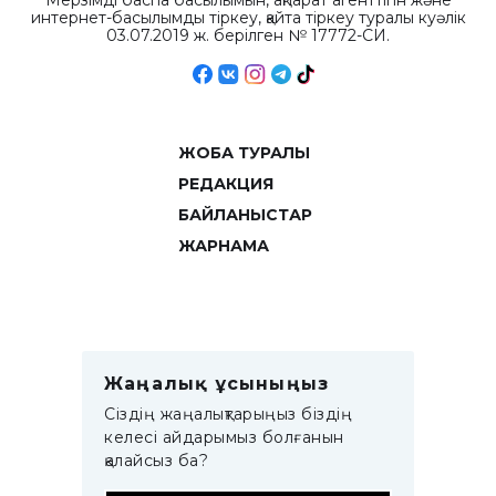
Мерзімді баспа басылымын, ақпарат агенттігін және
интернет-басылымды тіркеу, қайта тіркеу туралы куәлік
03.07.2019 ж. берілген № 17772-СИ.
ЖОБА ТУРАЛЫ
РЕДАКЦИЯ
БАЙЛАНЫСТАР
ЖАРНАМА
Жаңалық ұсыныңыз
Сіздің жаңалықтарыңыз біздің
келесі айдарымыз болғанын
қалайсыз ба?