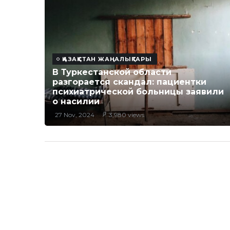
ҚАЗАҚСТАН ЖАҢАЛЫҚТАРЫ
В Туркестанской области
разгорается скандал: пациентки
психиатрической больницы заявили
о насилии
27 Nov, 2024
3,980 views