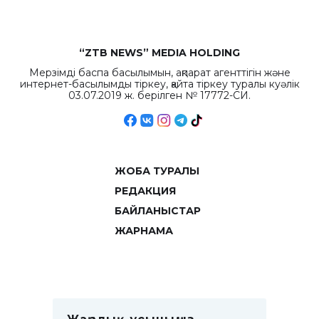
“ZTB NEWS” MEDIA HOLDING
Мерзімді баспа басылымын, ақпарат агенттігін және
интернет-басылымды тіркеу, қайта тіркеу туралы куәлік
03.07.2019 ж. берілген № 17772-СИ.
ЖОБА ТУРАЛЫ
РЕДАКЦИЯ
БАЙЛАНЫСТАР
ЖАРНАМА