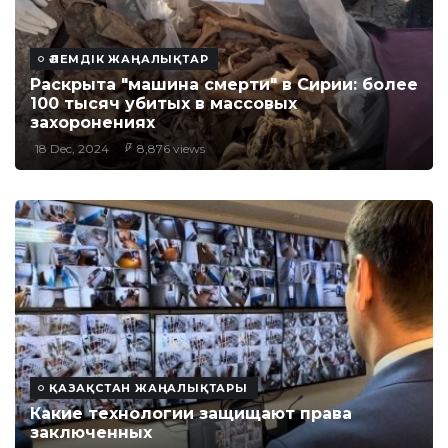
ӘЛЕМДІК ЖАҢАЛЫҚТАР
Раскрыта "машина смерти" в Сирии: более
100 тысяч убитых в массовых
захоронениях
18 Dec, 2024
8,876 views
ҚАЗАҚСТАН ЖАҢАЛЫҚТАРЫ
Какие технологии защищают права
заключенных