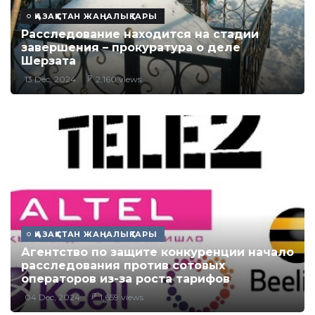
ҚАЗАҚСТАН ЖАҢАЛЫҚТАРЫ
Расследование находится на стадии
завершения – прокуратура о деле
Шерзата
13 Dec, 2024
2,160 views
ҚАЗАҚСТАН ЖАҢАЛЫҚТАРЫ
Агентство по защите конкуренции начало
расследования против сотовых
операторов из-за роста тарифов
04 Dec, 2024
1,659 views