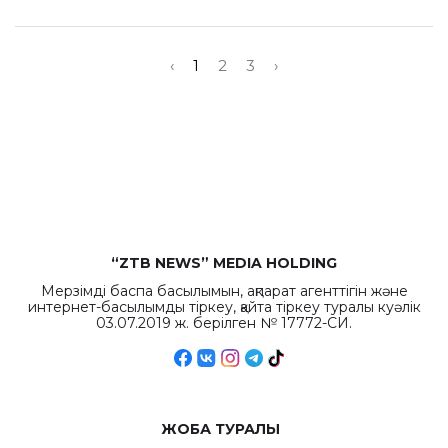
‹
1
2
3
›
“ZTB NEWS” MEDIA HOLDING
Мерзімді баспа басылымын, ақпарат агенттігін және
интернет-басылымды тіркеу, қайта тіркеу туралы куәлік
03.07.2019 ж. берілген № 17772-СИ.
ЖОБА ТУРАЛЫ