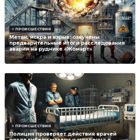
ПРОИСШЕСТВИЯ
Метан, искра и взрыв: озвучены
предварительные итоги расследования
аварии на руднике «Жомарт»
05 Mar, 2025
1,860 views
ПРОИСШЕСТВИЯ
Полиция проверяет действия врачей
после гибели матери и младенца в