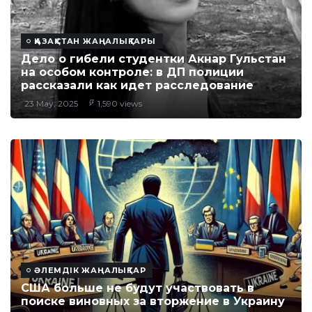
ҚАЗАҚСТАН ЖАҢАЛЫҚТАРЫ
Дело о гибели студентки Акнар Гульстан
на особом контроле: в ДП полиции
рассказали как идет расследование
23 May, 2025
1,590 views
ӘЛЕМДІК ЖАҢАЛЫҚТАР
США больше не будут участвовать в
поиске виновных за вторжение в Украину