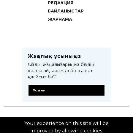
РЕДАКЦИЯ
БАЙЛАНЫСТАР
ЖАРНАМА
Жаңалық ұсыныңыз
Сіздің жаңалықтарыңыз біздің
келесі айдарымыз болғанын
қалайсыз ба?
Ұсыну
© 2014–2025 ZTB.KZ
Your experience on this site will be
improved by allowing cookies.