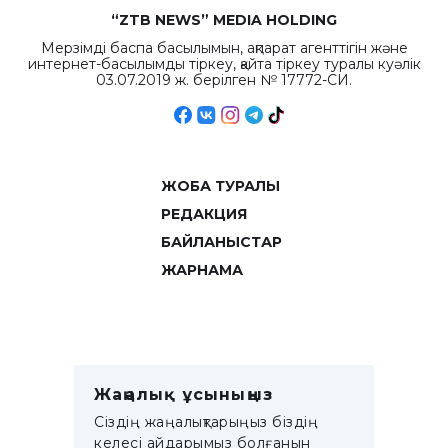
“ZTB NEWS” MEDIA HOLDING
Мерзімді баспа басылымын, ақпарат агенттігін және
интернет-басылымды тіркеу, қайта тіркеу туралы куәлік
03.07.2019 ж. берілген № 17772-СИ.
ЖОБА ТУРАЛЫ
РЕДАКЦИЯ
БАЙЛАНЫСТАР
ЖАРНАМА
Жаңалық ұсыныңыз
Сіздің жаңалықтарыңыз біздің
келесі айдарымыз болғанын