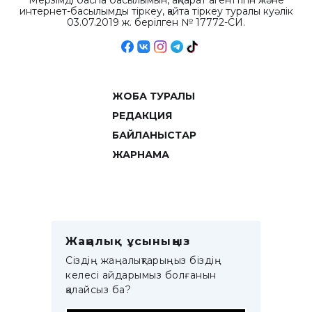
Мерзімді баспа басылымын, ақпарат агенттігін және
интернет-басылымды тіркеу, қайта тіркеу туралы куәлік
03.07.2019 ж. берілген № 17772-СИ.
ЖОБА ТУРАЛЫ
РЕДАКЦИЯ
БАЙЛАНЫСТАР
ЖАРНАМА
Жаңалық ұсыныңыз
Сіздің жаңалықтарыңыз біздің
келесі айдарымыз болғанын
қалайсыз ба?