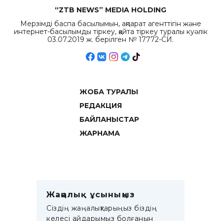
“ZTB NEWS” MEDIA HOLDING
Мерзімді баспа басылымын, ақпарат агенттігін және
интернет-басылымды тіркеу, қайта тіркеу туралы куәлік
03.07.2019 ж. берілген № 17772-СИ.
ЖОБА ТУРАЛЫ
РЕДАКЦИЯ
БАЙЛАНЫСТАР
ЖАРНАМА
Жаңалық ұсыныңыз
Сіздің жаңалықтарыңыз біздің
келесі айдарымыз болғанын