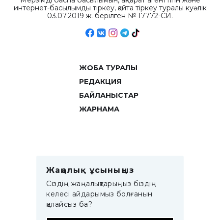
Мерзімді баспа басылымын, ақпарат агенттігін және
интернет-басылымды тіркеу, қайта тіркеу туралы куәлік
03.07.2019 ж. берілген № 17772-СИ.
ЖОБА ТУРАЛЫ
РЕДАКЦИЯ
БАЙЛАНЫСТАР
ЖАРНАМА
Жаңалық ұсыныңыз
Сіздің жаңалықтарыңыз біздің
келесі айдарымыз болғанын
қалайсыз ба?