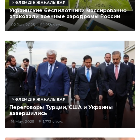
ӘЛЕМДІК ЖАҢАЛЫҚТАР
Украинские беспилотники массированно
атаковали военные аэродромы России
02 Jun, 2025
1,958 views
ӘЛЕМДІК ЖАҢАЛЫҚТАР
Переговоры Турции, США и Украины
завершились
16 May, 2025
1,773 views