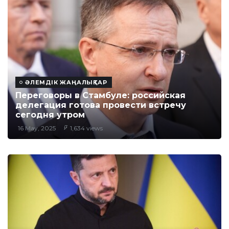
ӘЛЕМДІК ЖАҢАЛЫҚТАР
Переговоры в Стамбуле: российская
делегация готова провести встречу
сегодня утром
16 May, 2025
1,634 views