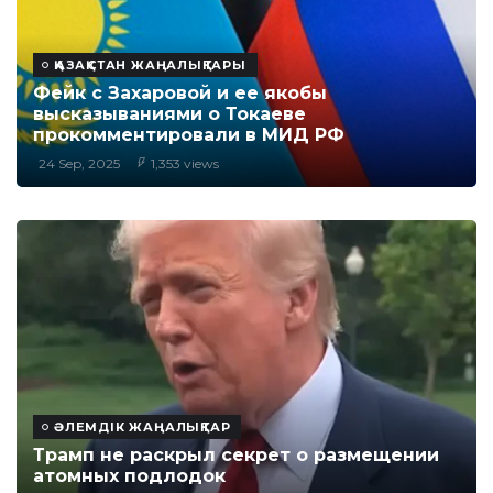
ҚАЗАҚСТАН ЖАҢАЛЫҚТАРЫ
Фейк с Захаровой и ее якобы
высказываниями о Токаеве
прокомментировали в МИД РФ
24 Sep, 2025
1,353 views
ӘЛЕМДІК ЖАҢАЛЫҚТАР
Трамп не раскрыл секрет о размещении
атомных подлодок