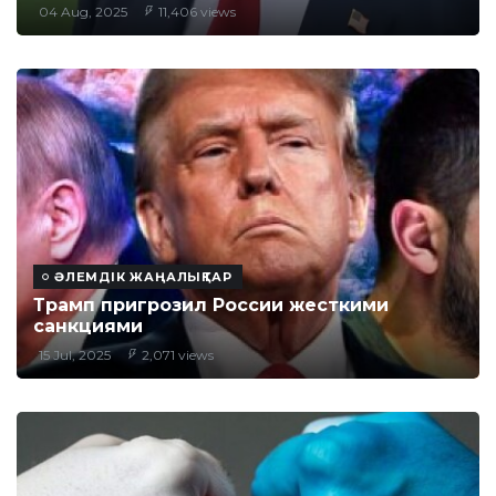
04 Aug, 2025
11,406 views
ӘЛЕМДІК ЖАҢАЛЫҚТАР
Трамп пригрозил России жесткими
санкциями
15 Jul, 2025
2,071 views