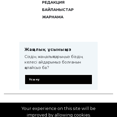
РЕДАКЦИЯ
БАЙЛАНЫСТАР
ЖАРНАМА
Жаңалық ұсыныңыз
Сіздің жаңалықтарыңыз біздің
келесі айдарымыз болғанын
қалайсыз ба?
Ұсыну
© 2014–2025 ZTB.KZ
Your experience on this site will be
improved by allowing cookies.