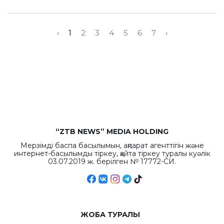
‹
1
2
3
4
5
6
7
›
“ZTB NEWS” MEDIA HOLDING
Мерзімді баспа басылымын, ақпарат агенттігін және
интернет-басылымды тіркеу, қайта тіркеу туралы куәлік
03.07.2019 ж. берілген № 17772-СИ.
ЖОБА ТУРАЛЫ