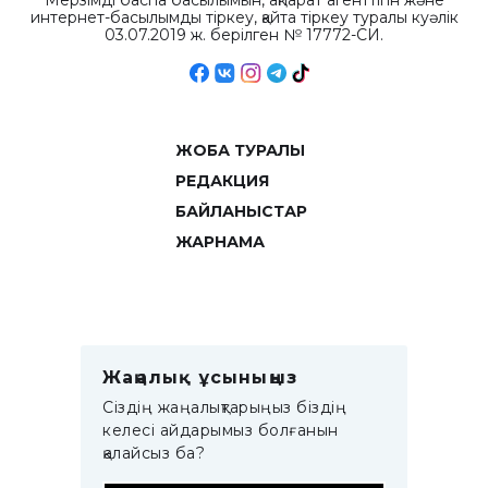
Мерзімді баспа басылымын, ақпарат агенттігін және
интернет-басылымды тіркеу, қайта тіркеу туралы куәлік
03.07.2019 ж. берілген № 17772-СИ.
ЖОБА ТУРАЛЫ
РЕДАКЦИЯ
БАЙЛАНЫСТАР
ЖАРНАМА
Жаңалық ұсыныңыз
Сіздің жаңалықтарыңыз біздің
келесі айдарымыз болғанын
қалайсыз ба?