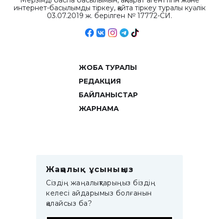
Мерзімді баспа басылымын, ақпарат агенттігін және
интернет-басылымды тіркеу, қайта тіркеу туралы куәлік
03.07.2019 ж. берілген № 17772-СИ.
ЖОБА ТУРАЛЫ
РЕДАКЦИЯ
БАЙЛАНЫСТАР
ЖАРНАМА
Жаңалық ұсыныңыз
Сіздің жаңалықтарыңыз біздің
келесі айдарымыз болғанын
қалайсыз ба?