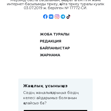
Мерзімді баспа басылымын, ақпарат агенттігін және
интернет-басылымды тіркеу, қайта тіркеу туралы куәлік
03.07.2019 ж. берілген № 17772-СИ.
ЖОБА ТУРАЛЫ
РЕДАКЦИЯ
БАЙЛАНЫСТАР
ЖАРНАМА
Жаңалық ұсыныңыз
Сіздің жаңалықтарыңыз біздің
келесі айдарымыз болғанын
қалайсыз ба?