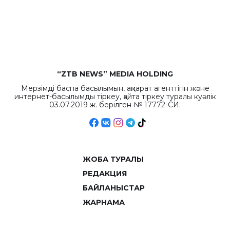
“ZTB NEWS” MEDIA HOLDING
Мерзімді баспа басылымын, ақпарат агенттігін және
интернет-басылымды тіркеу, қайта тіркеу туралы куәлік
03.07.2019 ж. берілген № 17772-СИ.
ЖОБА ТУРАЛЫ
РЕДАКЦИЯ
БАЙЛАНЫСТАР
ЖАРНАМА