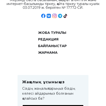
Мерзімді баспа басылымын, ақпарат агенттігін және
интернет-басылымды тіркеу, қайта тіркеу туралы куәлік
03.07.2019 ж. берілген № 17772-СИ.
ЖОБА ТУРАЛЫ
РЕДАКЦИЯ
БАЙЛАНЫСТАР
ЖАРНАМА
Жаңалық ұсыныңыз
Сіздің жаңалықтарыңыз біздің
келесі айдарымыз болғанын
қалайсыз ба?