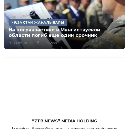
ҚАЗАҚСТАН ЖАҢАЛЫҚТАРЫ
На погранзаставе в Мангистауской
области погиб еще один срочник
08 Oct, 2025
2,111 views
“ZTB NEWS” MEDIA HOLDING