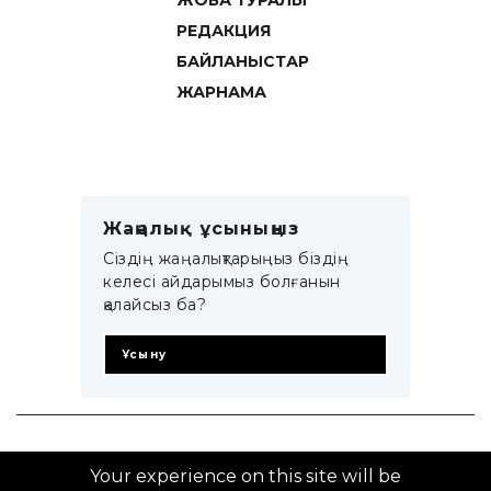
ЖОБА ТУРАЛЫ
РЕДАКЦИЯ
БАЙЛАНЫСТАР
ЖАРНАМА
Жаңалық ұсыныңыз
Сіздің жаңалықтарыңыз біздің
келесі айдарымыз болғанын
қалайсыз ба?
Ұсыну
© 2014–2025 ZTB.KZ
Your experience on this site will be