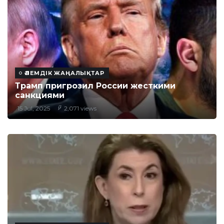
ӘЛЕМДІК ЖАҢАЛЫҚТАР
Трамп пригрозил России жесткими
санкциями
15 Jul, 2025
2,071 views