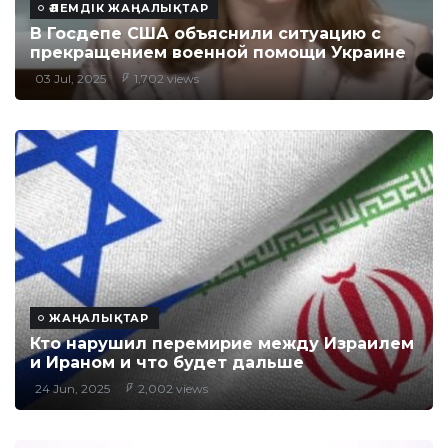
ӘЛЕМДІК ЖАҢАЛЫҚТАР
В Госдепе США объяснили ситуацию с
прекращением военной помощи Украине
03 Jul, 2025
1,702 views
ЖАҢАЛЫҚТАР
Кто нарушил перемирие между Израилем
и Ираном и что будет дальше
24 Jun, 2025
2,002 views