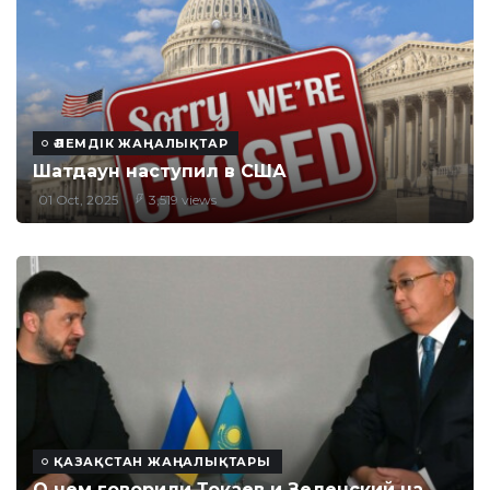
ӘЛЕМДІК ЖАҢАЛЫҚТАР
Шатдаун наступил в США
01 Oct, 2025
3,519 views
ҚАЗАҚСТАН ЖАҢАЛЫҚТАРЫ
О чем говорили Токаев и Зеленский на