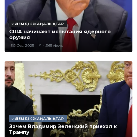
ӘЛЕМДІК ЖАҢАЛЫҚТАР
США начинают испытания ядерного
оружия
30 Oct, 2025
4,365 views
ӘЛЕМДІК ЖАҢАЛЫҚТАР
Зачем Владимир Зеленский приехал к
Трампу