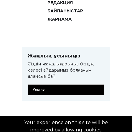
РЕДАКЦИЯ
БАЙЛАНЫСТАР
ЖАРНАМА
Жаңалық ұсыныңыз
Сіздің жаңалықтарыңыз біздің
келесі айдарымыз болғанын
қалайсыз ба?
Ұсыну
© 2014–2025 ZTB.KZ
Your experience on this site will be
improved by allowing cookies.