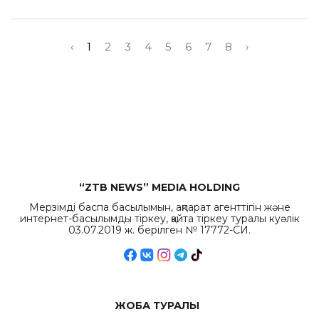
‹
1
2
3
4
5
6
7
8
›
“ZTB NEWS” MEDIA HOLDING
Мерзімді баспа басылымын, ақпарат агенттігін және
интернет-басылымды тіркеу, қайта тіркеу туралы куәлік
03.07.2019 ж. берілген № 17772-СИ.
ЖОБА ТУРАЛЫ