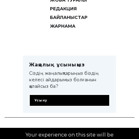
ЖОБА ТУРАЛЫ
РЕДАКЦИЯ
БАЙЛАНЫСТАР
ЖАРНАМА
Жаңалық ұсыныңыз
Сіздің жаңалықтарыңыз біздің
келесі айдарымыз болғанын
қалайсыз ба?
Ұсыну
© 2014–2025 ZTB.KZ
Your experience on this site will be