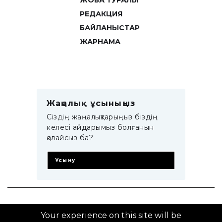
ЖОБА ТУРАЛЫ
РЕДАКЦИЯ
БАЙЛАНЫСТАР
ЖАРНАМА
Жаңалық ұсыныңыз
Сіздің жаңалықтарыңыз біздің
келесі айдарымыз болғанын
қалайсыз ба?
Ұсыну
© 2014–2025 ZTB.KZ
Your experience on this site will be