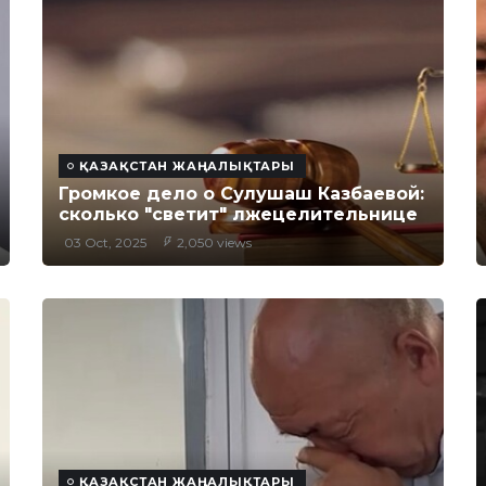
ҚАЗАҚСТАН ЖАҢАЛЫҚТАРЫ
Громкое дело о Сулушаш Казбаевой:
сколько "светит" лжецелительнице
03 Oct, 2025
2,050 views
ҚАЗАҚСТАН ЖАҢАЛЫҚТАРЫ