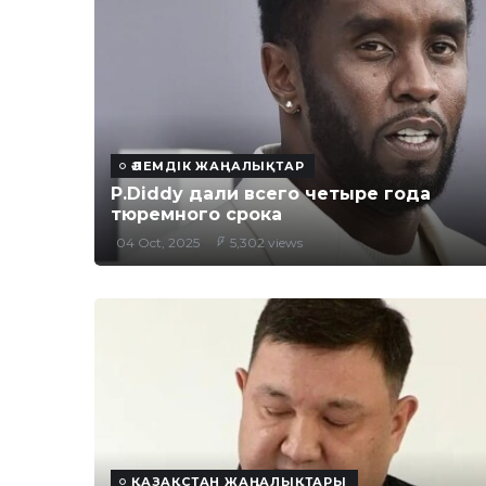
ӘЛЕМДІК ЖАҢАЛЫҚТАР
P.Diddy дали всего четыре года
тюремного срока
04 Oct, 2025
5,302 views
ҚАЗАҚСТАН ЖАҢАЛЫҚТАРЫ