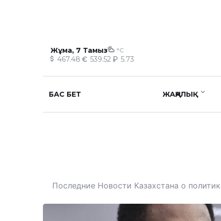
Жұма, 7 Тамыз
°C
467.48
539.52
5.73
БАС БЕТ
ЖАҢАЛЫҚ
Последние Новости Казахстана о политике