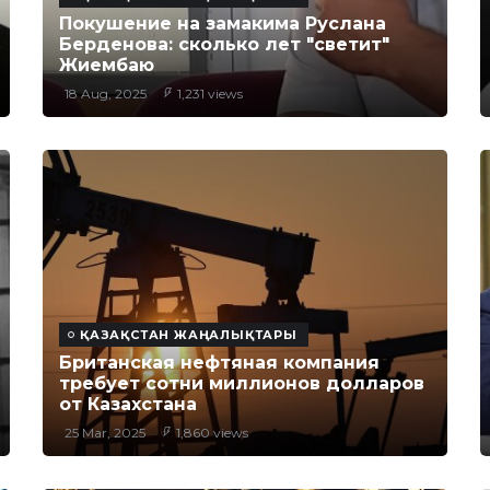
Покушение на замакима Руслана
Берденова: сколько лет "светит"
Жиембаю
18 Aug, 2025
1,231 views
ҚАЗАҚСТАН ЖАҢАЛЫҚТАРЫ
Британская нефтяная компания
требует сотни миллионов долларов
от Казахстана
25 Mar, 2025
1,860 views