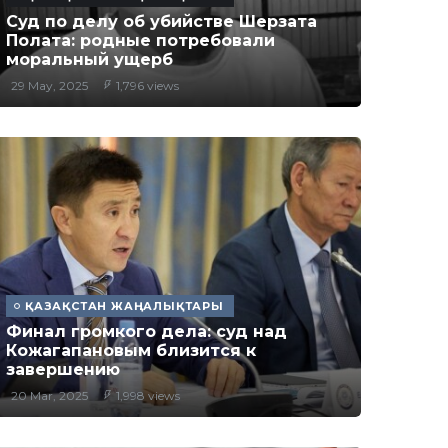
Суд по делу об убийстве Шерзата
Полата: родные потребовали
моральный ущерб
29 May, 2025
1,796 views
ҚАЗАҚСТАН ЖАҢАЛЫҚТАРЫ
Финал громкого дела: суд над
Кожагапановым близится к
завершению
20 Mar, 2025
1,998 views