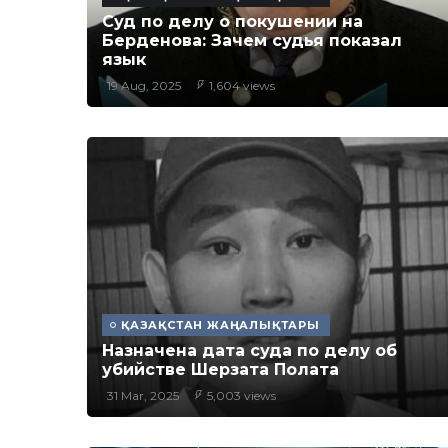
Суд по делу о покушении на
Берденова: Зачем судья показал
язык
19 Aug, 2025
1,604 views
ҚАЗАҚСТАН ЖАҢАЛЫҚТАРЫ
Назначена дата суда по делу об
убийстве Шерзата Полата
31 Mar, 2025
5,003 views