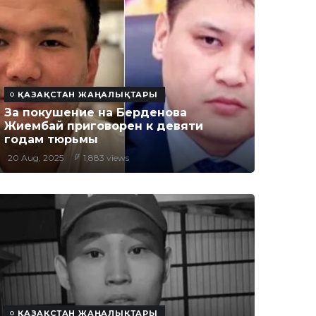
ҚАЗАҚСТАН ЖАҢАЛЫҚТАРЫ
За покушение на Берденова
Жиембай приговорен к девяти
годам тюрьмы
20 Aug, 2025
1,883 views
ҚАЗАҚСТАН ЖАҢАЛЫҚТАРЫ