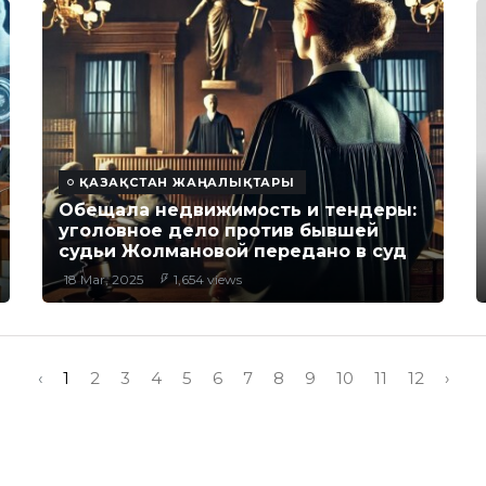
ҚАЗАҚСТАН ЖАҢАЛЫҚТАРЫ
Обещала недвижимость и тендеры:
уголовное дело против бывшей
судьи Жолмановой передано в суд
18 Mar, 2025
1,654 views
‹
1
2
3
4
5
6
7
8
9
10
11
12
›