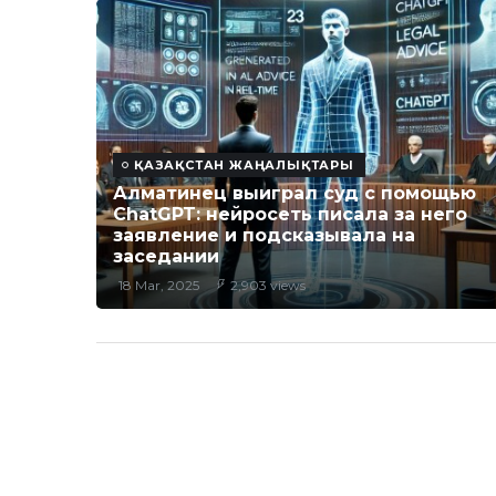
ҚАЗАҚСТАН ЖАҢАЛЫҚТАРЫ
Алматинец выиграл суд с помощью
ChatGPT: нейросеть писала за него
заявление и подсказывала на
заседании
18 Mar, 2025
2,903 views