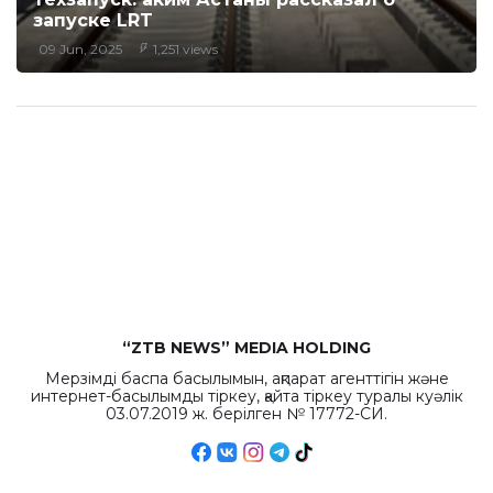
запуске LRT
09 Jun, 2025
1,251 views
“ZTB NEWS” MEDIA HOLDING
Мерзімді баспа басылымын, ақпарат агенттігін және
интернет-басылымды тіркеу, қайта тіркеу туралы куәлік
03.07.2019 ж. берілген № 17772-СИ.