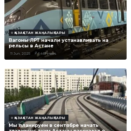
ҚАЗАҚСТАН ЖАҢАЛЫҚТАРЫ
Вагоны ЛРТ начали устанавливать на
рельсы в Астане
11 Jun, 2025
1,461 views
ҚАЗАҚСТАН ЖАҢАЛЫҚТАРЫ
Мы планируем в сентябре начать
техзапуск: аким Астаны рассказал о