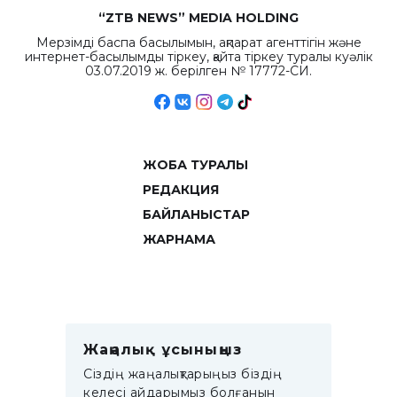
“ZTB NEWS” MEDIA HOLDING
Мерзімді баспа басылымын, ақпарат агенттігін және
интернет-басылымды тіркеу, қайта тіркеу туралы куәлік
03.07.2019 ж. берілген № 17772-СИ.
ЖОБА ТУРАЛЫ
РЕДАКЦИЯ
БАЙЛАНЫСТАР
ЖАРНАМА
Жаңалық ұсыныңыз
Сіздің жаңалықтарыңыз біздің
келесі айдарымыз болғанын