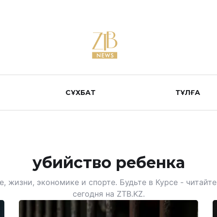
СҰХБАТ
ТҰЛҒА
убийство ребенка
, жизни, экономике и спорте. Будьте в Курсе - читай
сегодня на ZTB.KZ.