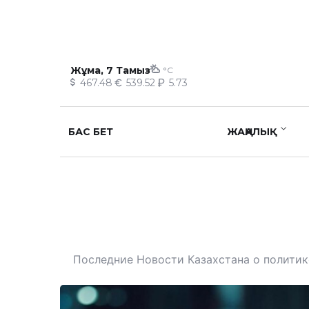
Жұма, 7 Тамыз
°C
467.48
539.52
5.73
БАС БЕТ
ЖАҢАЛЫҚ
Последние Новости Казахстана о политике