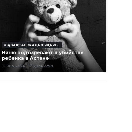
ҚАЗАҚСТАН ЖАҢАЛЫҚТАРЫ
Няню подозревают в убийстве
ребенка в Астане
21 Jun, 2024
3,984 views