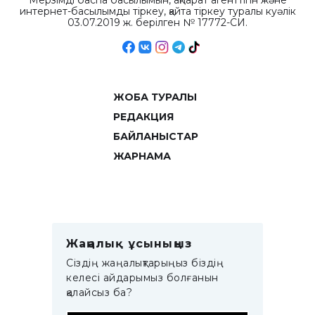
Мерзімді баспа басылымын, ақпарат агенттігін және
интернет-басылымды тіркеу, қайта тіркеу туралы куәлік
03.07.2019 ж. берілген № 17772-СИ.
ЖОБА ТУРАЛЫ
РЕДАКЦИЯ
БАЙЛАНЫСТАР
ЖАРНАМА
Жаңалық ұсыныңыз
Сіздің жаңалықтарыңыз біздің
келесі айдарымыз болғанын
қалайсыз ба?