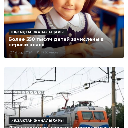
ҚАЗАҚСТАН ЖАҢАЛЫҚТАРЫ
Более 350 тысяч детей зачислены в
первый класс
27 Aug, 2024
1,765 views
ҚАЗАҚСТАН ЖАҢАЛЫҚТАРЫ
Для студентов запустят дополнительные