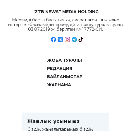
“ZTB NEWS” MEDIA HOLDING
Мерзімді баспа басылымын, ақпарат агенттігін және
интернет-басылымды тіркеу, қайта тіркеу туралы куәлік
03.07.2019 ж. берілген № 17772-СИ.
ЖОБА ТУРАЛЫ
РЕДАКЦИЯ
БАЙЛАНЫСТАР
ЖАРНАМА
Жаңалық ұсыныңыз
Сіздің жаңалықтарыңыз біздің