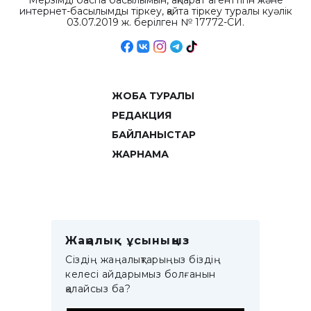
Мерзімді баспа басылымын, ақпарат агенттігін және
интернет-басылымды тіркеу, қайта тіркеу туралы куәлік
03.07.2019 ж. берілген № 17772-СИ.
ЖОБА ТУРАЛЫ
РЕДАКЦИЯ
БАЙЛАНЫСТАР
ЖАРНАМА
Жаңалық ұсыныңыз
Сіздің жаңалықтарыңыз біздің
келесі айдарымыз болғанын
қалайсыз ба?