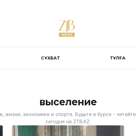
СҰХБАТ
ТҰЛҒА
выселение
, жизни, экономике и спорте. Будьте в Курсе - читай
сегодня на ZTB.KZ.