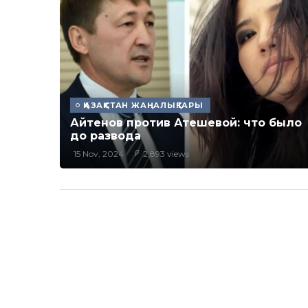
ҚАЗАҚСТАН ЖАҢАЛЫҚТАРЫ
Айтенов против Атешевой: что было
до развода
15 Nov, 2024
2,893 views