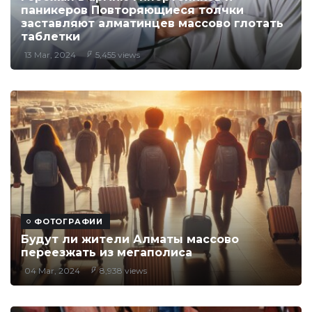
паникеров Повторяющиеся толчки
заставляют алматинцев массово глотать
таблетки
13 Mar, 2024
5,455 views
ФОТОГРАФИИ
Будут ли жители Алматы массово
переезжать из мегаполиса
04 Mar, 2024
8,938 views