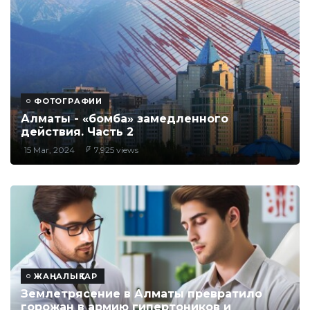
ФОТОГРАФИИ
Алматы - «бомба» замедленного
действия. Часть 2
15 Mar, 2024
7,925 views
ЖАҢАЛЫҚТАР
Землетрясение в Алматы превратило
горожан в армию гипертоников и