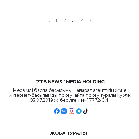
‹
1
2
3
4
›
“ZTB NEWS” MEDIA HOLDING
Мерзімді баспа басылымын, ақпарат агенттігін және
интернет-басылымды тіркеу, қайта тіркеу туралы куәлік
03.07.2019 ж. берілген № 17772-СИ.
ЖОБА ТУРАЛЫ