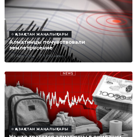
ҚАЗАҚСТАН ЖАҢАЛЫҚТАРЫ
Алматинцы почувствовали
землетрясение
07 Apr, 2024
3,950 views
ҚАЗАҚСТАН ЖАҢАЛЫҚТАРЫ
На что тратятся алматинцы в ожидании