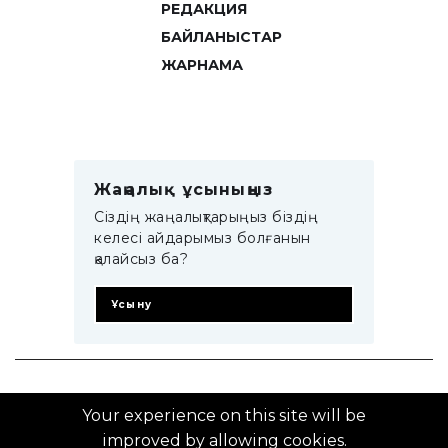
РЕДАКЦИЯ
БАЙЛАНЫСТАР
ЖАРНАМА
Жаңалық ұсыныңыз
Сіздің жаңалықтарыңыз біздің
келесі айдарымыз болғанын
қалайсыз ба?
Ұсыну
© 2014–2025 ZTB.KZ
Your experience on this site will be
improved by allowing cookies.