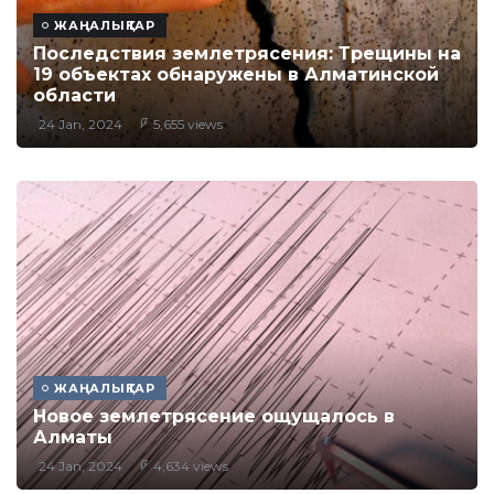
ЖАҢАЛЫҚТАР
Последствия землетрясения: Трещины на
19 объектах обнаружены в Алматинской
области
24 Jan, 2024
5,655 views
ЖАҢАЛЫҚТАР
Новое землетрясение ощущалось в
Алматы
24 Jan, 2024
4,634 views