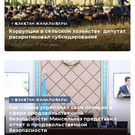
ҚАЗАҚСТАН ЖАҢАЛЫҚТАРЫ
Коррупция в сельском хозяйстве: депутат
раскритиковал субсидирование
11 Dec, 2024
1,727 views
ҚАЗАҚСТАН ЖАҢАЛЫҚТАРЫ
Как страна укрепляет свои позиции в
сфере продовольственной
безопасности: Минсельхоз представил
отчет о продовольственной
безопасности