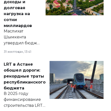
доходы и
долговая
нагрузка на
сотни
миллиардов
Маслихат
Шымкента
утвердил бюджет
города на 2026–
31 желтоқсан, 13:41
2028 годы.
Соответствующий
LRT в Астане
документ
обошел дороги:
появился в базе
рекордные траты
нормативных
республиканского
правовых актов и
бюджета
на сайте маслихат
В 2025 году
города.
финансирование
строительства LRT