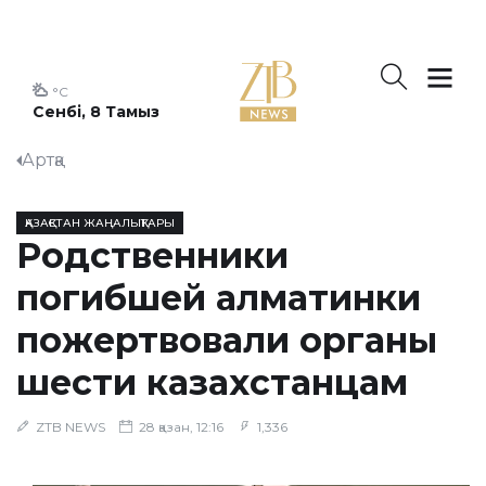
°C
Сенбі, 8 Тамыз
Артқа
ҚАЗАҚСТАН ЖАҢАЛЫҚТАРЫ
Родственники
погибшей алматинки
пожертвовали органы
шести казахстанцам
ZTB NEWS
28 қазан, 12:16
1,336