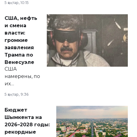
5 қаңтар, 10:15
сразу несколько
актуальных тем —
США, нефть
от слухов о
и смена
политических
власти:
реформах до
громкие
вопросов армии,
заявления
экономики и
Трампа по
личного здоровья.
Венесуэле
США
намерены, по
их
утверждению,
5 қаңтар, 9:36
принести
свободу
Бюджет
народу
Шымкента на
Венесуэлы.
2026–2028 годы:
рекордные