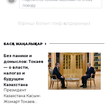
Бірінші болып пікір қалдырыңыз
БАСҚА ЖАҢАЛЫҚТАР
Без паники и
домыслов: Токаев
— о власти,
налогах и
будущем
Казахстана
Президент
Казахстана Касым-
Жомарт Токаев
прокомментировал