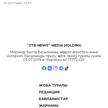
в Астане из
31 желтоқсан, 12:39
республиканского
бюджета достигло
рекордных
объемов.
“ZTB NEWS” MEDIA HOLDING
Мерзімді баспа басылымын, ақпарат агенттігін және
интернет-басылымды тіркеу, қайта тіркеу туралы куәлік
03.07.2019 ж. берілген № 17772-СИ.
ЖОБА ТУРАЛЫ
РЕДАКЦИЯ
БАЙЛАНЫСТАР
ЖАРНАМА