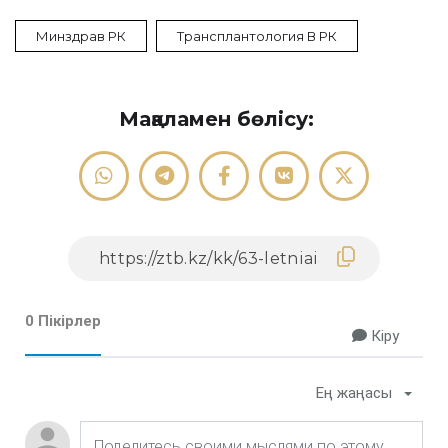
Минздрав РК
Трансплантология В РК
Мақаламен бөлісу:
0 Пікірлер
Кіру
Ең жаңасы