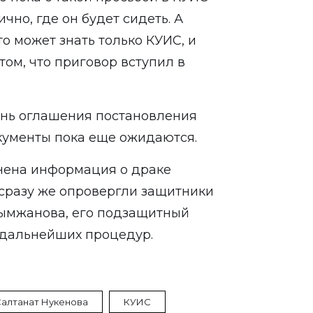
чно, где он будет сидеть. А
то может знать только КУИС, и
 том, что приговор вступил в
день оглашения постановления
окументы пока еще ожидаются.
нена информация о драке
сразу же опровергли защитники
зымжанова, его подзащитный
 дальнейших процедур.
алтанат Нукенова
КУИС