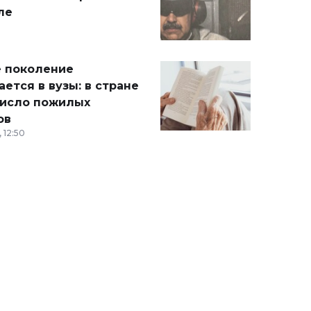
ле
 поколение
ется в вузы: в стране
число пожилых
ов
 12:50