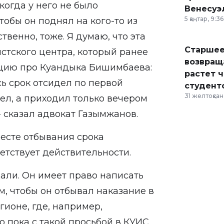
икогда у него не было
Венесуэ
5 қаңтар, 9:36
тобы он поднял на кого-то из
твенно, тоже. Я думаю, что эта
Старшее
стского центра, который ранее
возвраща
цию про Куандыка Бишимбаева:
растет 
сь срок отсидел по первой
студент
31 желтоқсан,
дел, а приходил только вечером
 - сказал адвокат Газымжанов.
месте отбывания срока
етствует действительности.
али. Он имеет право написать
м, чтобы он отбывал наказание в
ионе, где, например,
о пока с такой просьбой в КУИС