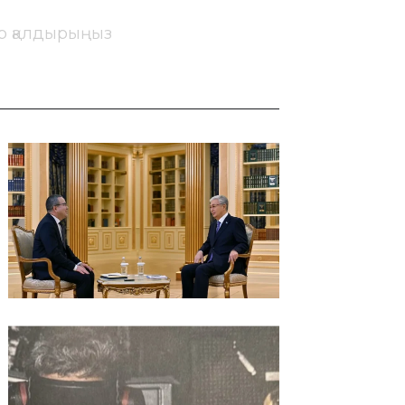
ір қалдырыңыз