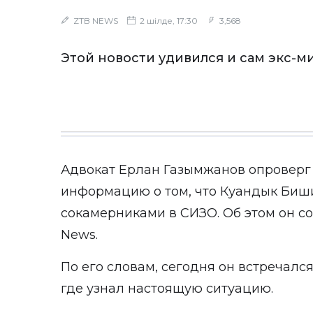
ZTB NEWS
2 шілде, 17:30
3,568
Этой новости удивился и сам экс-м
Адвокат Ерлан Газымжанов опроверг
информацию о том, что Куандык Биш
сокамерниками в СИЗО. Об этом он 
News
.
По его словам, сегодня он встречалс
где узнал настоящую ситуацию.