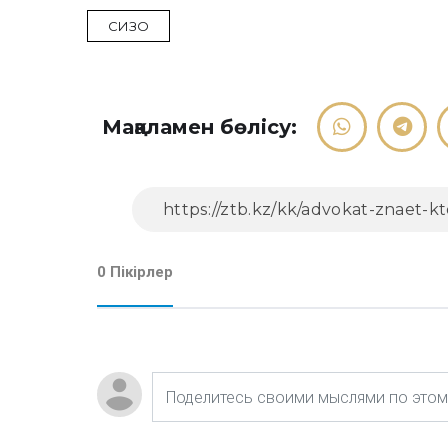
СИЗО
Мақаламен бөлісу:
0 Пікірлер