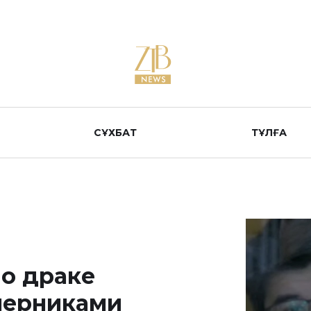
СҰХБАТ
ТҰЛҒА
 о драке
мерниками