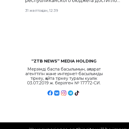
республиканского бюджета достигло
рекордных объемов.
31 желтоқсан, 12:39
“ZTB NEWS” MEDIA HOLDING
Мерзімді баспа басылымын, ақпарат
агенттігін және интернет-басылымды
тіркеу, қайта тіркеу туралы куәлік
03.07.2019 ж. берілген № 17772-СИ.