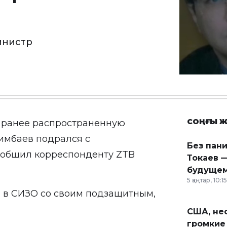
инистр
СОҢҒЫ Ж
 ранее распространенную
имбаев подрался с
Без пан
сообщил корреспонденту
ZTB
Токаев —
будущем
5 қаңтар, 10:15
я в СИЗО со своим подзащитным,
США, неф
громкие