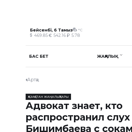
Бейсенбі, 6 Тамыз
°C
469.85
542.16
5.78
БАС БЕТ
ЖАҢАЛЫҚ
Артқа
ҚАЗАҚСТАН ЖАҢАЛЫҚТАРЫ
Адвокат знает, кто
распространил слух
Бишимбаева с сока