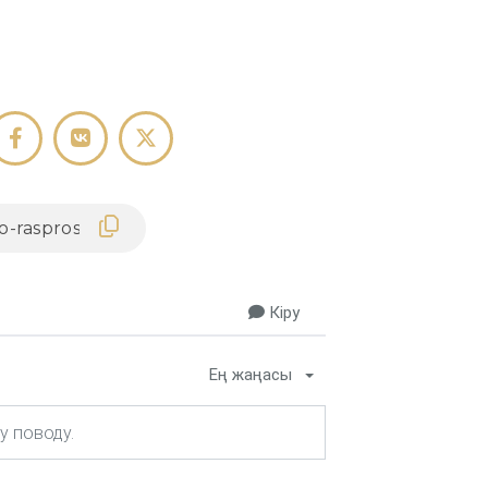
Кіру
Ең жаңасы