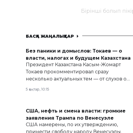
Бірінші болып пік
БАСҚА ЖАҢАЛЫҚТАР
Без паники и домыслов: Токаев — о
власти, налогах и будущем Казахстана
Президент Казахстана Касым-Жомарт
Токаев прокомментировал сразу
несколько актуальных тем — от слухов о
политических реформах до вопросов
5 қаңтар, 10:15
армии, экономики и личного здоровья.
США, нефть и смена власти: громкие
заявления Трампа по Венесуэле
США намерены, по их утверждению,
принести свободу народу Венесуэлы.