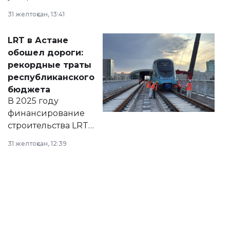
города на 2026–
31 желтоқсан, 13:41
2028 годы.
Соответствующий
LRT в Астане
документ
обошел дороги:
появился в базе
рекордные траты
нормативных
республиканского
правовых актов и
бюджета
на сайте маслихат
В 2025 году
города.
финансирование
строительства LRT
в Астане из
31 желтоқсан, 12:39
республиканского
бюджета достигло
рекордных
объемов.