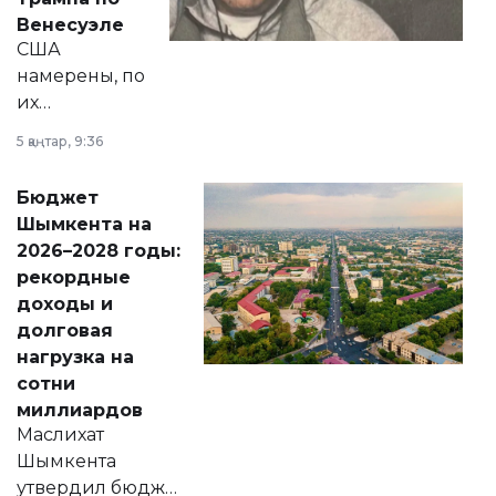
личного здоровья.
Венесуэле
США
намерены, по
их
утверждению,
5 қаңтар, 9:36
принести
свободу
Бюджет
народу
Шымкента на
Венесуэлы.
2026–2028 годы:
рекордные
доходы и
долговая
нагрузка на
сотни
миллиардов
Маслихат
Шымкента
утвердил бюджет