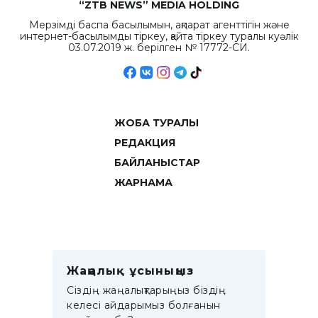
“ZTB NEWS” MEDIA HOLDING
Мерзімді баспа басылымын, ақпарат агенттігін және
интернет-басылымды тіркеу, қайта тіркеу туралы куәлік
03.07.2019 ж. берілген № 17772-СИ.
ЖОБА ТУРАЛЫ
РЕДАКЦИЯ
БАЙЛАНЫСТАР
ЖАРНАМА
Жаңалық ұсыныңыз
Сіздің жаңалықтарыңыз біздің
келесі айдарымыз болғанын