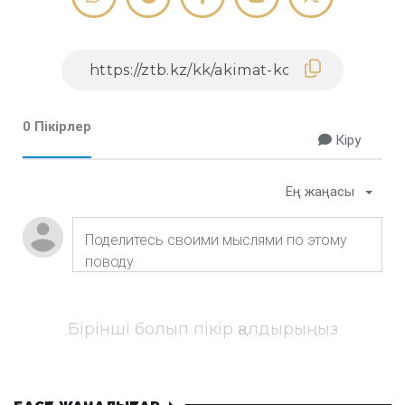
0 Пікірлер
Кіру
Ең жаңасы
Бірінші болып пікір қалдырыңыз