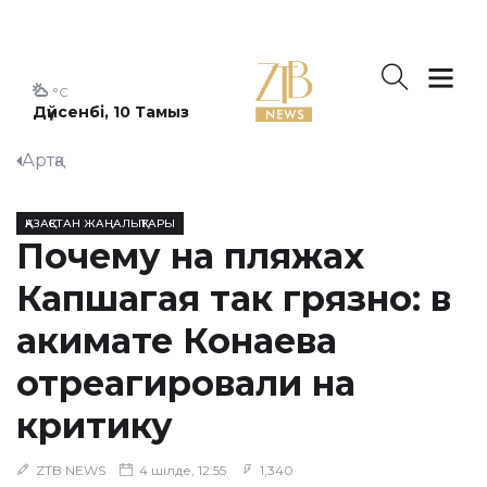
°C
Дүйсенбі, 10 Тамыз
Артқа
ҚАЗАҚСТАН ЖАҢАЛЫҚТАРЫ
Почему на пляжах
Капшагая так грязно: в
акимате Конаева
отреагировали на
критику
ZTB NEWS
4 шілде, 12:55
1,340