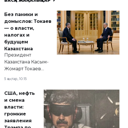
БАСҚА ЖАҢАЛЫҚТАР
Без паники и
домыслов: Токаев
— о власти,
налогах и
будущем
Казахстана
Президент
Казахстана Касым-
Жомарт Токаев
прокомментировал
5 қаңтар, 10:15
сразу несколько
актуальных тем —
США, нефть
от слухов о
и смена
политических
власти:
реформах до
громкие
вопросов армии,
заявления
экономики и
Трампа по