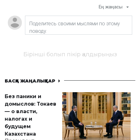
Ең жаңасы
Бірінші болып пікір қалдырыңыз
БАСҚА ЖАҢАЛЫҚТАР
Без паники и
домыслов: Токаев
— о власти,
налогах и
будущем
Казахстана