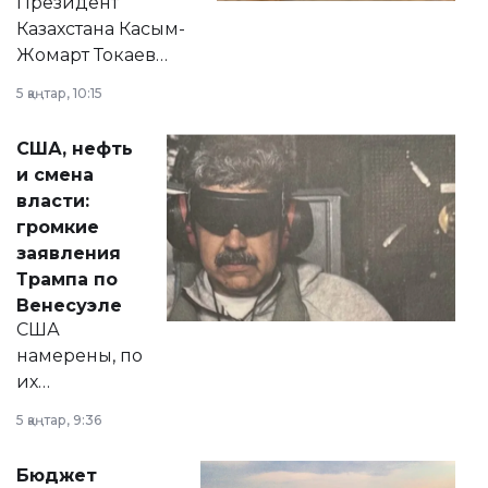
Президент
Казахстана Касым-
Жомарт Токаев
прокомментировал
5 қаңтар, 10:15
сразу несколько
актуальных тем —
США, нефть
от слухов о
и смена
политических
власти:
реформах до
громкие
вопросов армии,
заявления
экономики и
Трампа по
личного здоровья.
Венесуэле
США
намерены, по
их
утверждению,
5 қаңтар, 9:36
принести
свободу
Бюджет
народу