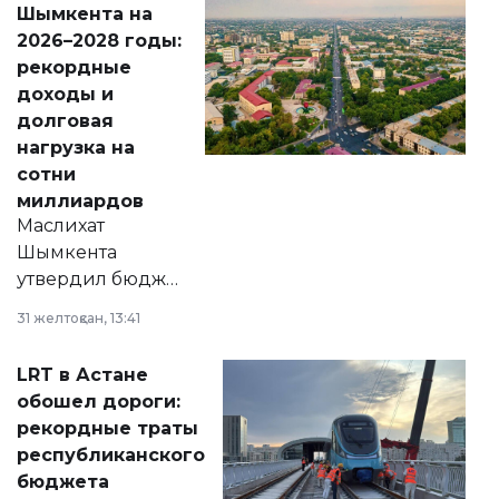
Шымкента на
Венесуэлы.
2026–2028 годы:
рекордные
доходы и
долговая
нагрузка на
сотни
миллиардов
Маслихат
Шымкента
утвердил бюджет
города на 2026–
31 желтоқсан, 13:41
2028 годы.
Соответствующий
LRT в Астане
документ
обошел дороги:
появился в базе
рекордные траты
нормативных
республиканского
правовых актов и
бюджета
на сайте маслихат