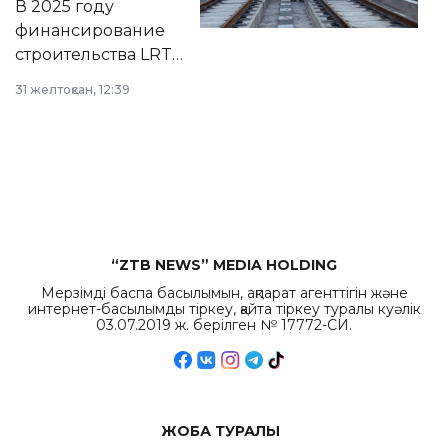
В 2025 году
города.
финансирование
строительства LRT
в Астане из
31 желтоқсан, 12:39
республиканского
бюджета достигло
рекордных
объемов.
“ZTB NEWS” MEDIA HOLDING
Мерзімді баспа басылымын, ақпарат агенттігін және
интернет-басылымды тіркеу, қайта тіркеу туралы куәлік
03.07.2019 ж. берілген № 17772-СИ.
ЖОБА ТУРАЛЫ