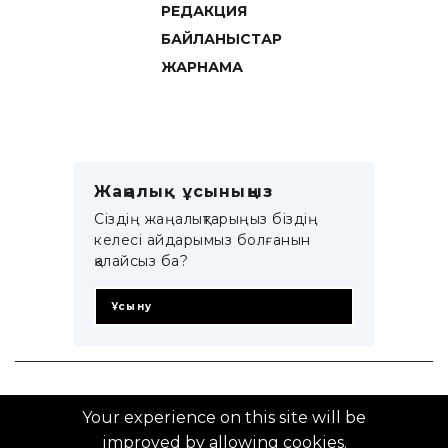
РЕДАКЦИЯ
БАЙЛАНЫСТАР
ЖАРНАМА
Жаңалық ұсыныңыз
Сіздің жаңалықтарыңыз біздің
келесі айдарымыз болғанын
қалайсыз ба?
Ұсыну
© 2014–2025 ZTB.KZ
Your experience on this site will be
improved by allowing cookies.