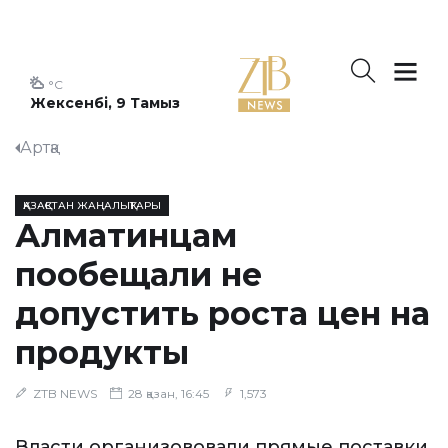
°C
Жексенбі, 9 Тамыз
Артқа
ҚАЗАҚСТАН ЖАҢАЛЫҚТАРЫ
Алматинцам
пообещали не
допустить роста цен на
продукты
ZTB NEWS
28 қазан, 16:45
1,573
Власти организововали прямые поставки