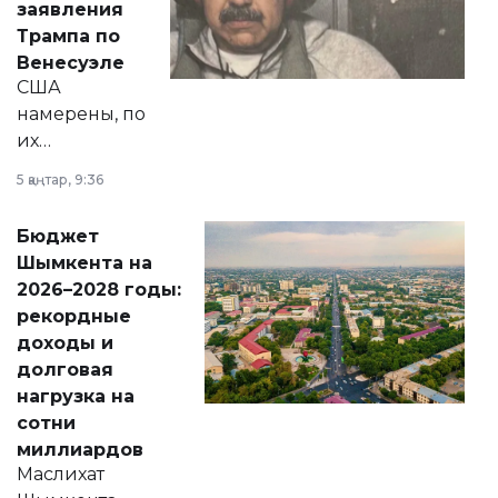
заявления
экономики и
Трампа по
личного здоровья.
Венесуэле
США
намерены, по
их
утверждению,
5 қаңтар, 9:36
принести
свободу
Бюджет
народу
Шымкента на
Венесуэлы.
2026–2028 годы:
рекордные
доходы и
долговая
нагрузка на
сотни
миллиардов
Маслихат