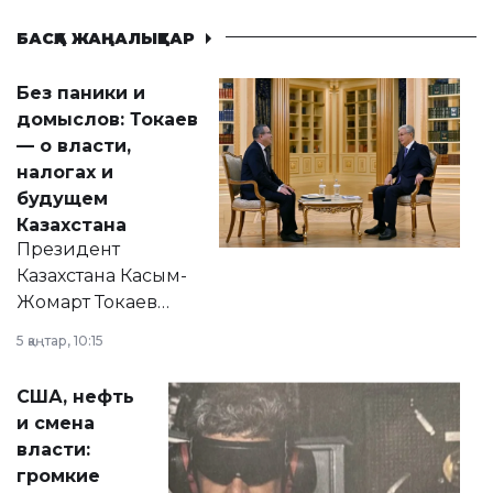
БАСҚА ЖАҢАЛЫҚТАР
Без паники и
домыслов: Токаев
— о власти,
налогах и
будущем
Казахстана
Президент
Казахстана Касым-
Жомарт Токаев
прокомментировал
5 қаңтар, 10:15
сразу несколько
актуальных тем —
США, нефть
от слухов о
и смена
политических
власти:
реформах до
громкие
вопросов армии,