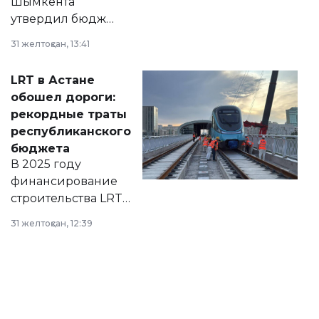
Шымкента
утвердил бюджет
города на 2026–
31 желтоқсан, 13:41
2028 годы.
Соответствующий
LRT в Астане
документ
обошел дороги:
появился в базе
рекордные траты
нормативных
республиканского
правовых актов и
бюджета
на сайте маслихат
В 2025 году
города.
финансирование
строительства LRT
в Астане из
31 желтоқсан, 12:39
республиканского
бюджета достигло
рекордных
объемов.