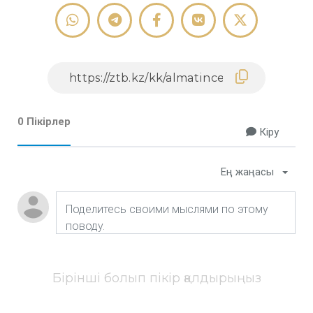
0 Пікірлер
Кіру
Ең жаңасы
Бірінші болып пікір қалдырыңыз