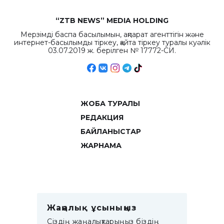
“ZTB NEWS” MEDIA HOLDING
Мерзімді баспа басылымын, ақпарат агенттігін және
интернет-басылымды тіркеу, қайта тіркеу туралы куәлік
03.07.2019 ж. берілген № 17772-СИ.
ЖОБА ТУРАЛЫ
РЕДАКЦИЯ
БАЙЛАНЫСТАР
ЖАРНАМА
Жаңалық ұсыныңыз
Сіздің жаңалықтарыңыз біздің