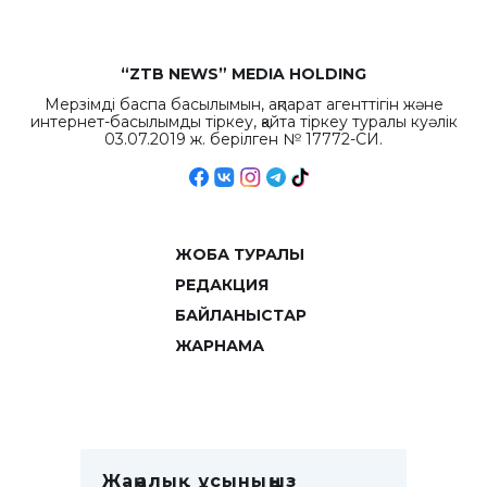
“ZTB NEWS” MEDIA HOLDING
Мерзімді баспа басылымын, ақпарат агенттігін және
интернет-басылымды тіркеу, қайта тіркеу туралы куәлік
03.07.2019 ж. берілген № 17772-СИ.
ЖОБА ТУРАЛЫ
РЕДАКЦИЯ
БАЙЛАНЫСТАР
ЖАРНАМА
Жаңалық ұсыныңыз