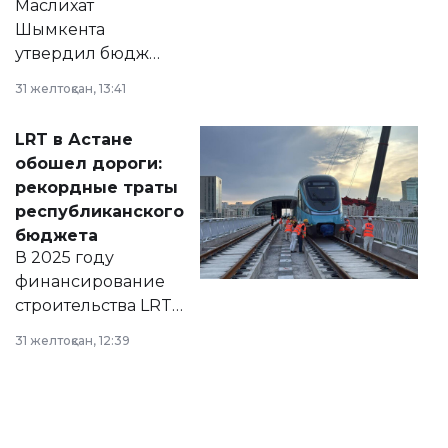
Маслихат
Шымкента
утвердил бюджет
города на 2026–
31 желтоқсан, 13:41
2028 годы.
Соответствующий
LRT в Астане
документ
обошел дороги:
появился в базе
рекордные траты
нормативных
республиканского
правовых актов и
бюджета
на сайте маслихат
В 2025 году
города.
финансирование
строительства LRT
в Астане из
31 желтоқсан, 12:39
республиканского
бюджета достигло
рекордных
объемов.