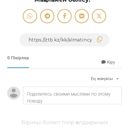
0 Пікірлер
Кіру
Ең жаңасы
Бірінші болып пікір қалдырыңыз