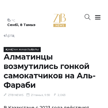
°C
Сенбі, 8 Тамыз
Артқа
ҚАЗАҚСТАН ЖАҢАЛЫҚТАРЫ
Алматинцы
возмутились гонкой
самокатчиков на Аль-
Фараби
ZTB NEWS
21 тамыз, 9:59
2,063
В Казахстане с 2023 года действуют