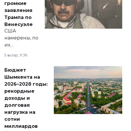
громкие
вопросов армии,
заявления
экономики и
Трампа по
личного здоровья.
Венесуэле
США
намерены, по
их
утверждению,
5 қаңтар, 9:36
принести
свободу
Бюджет
народу
Шымкента на
Венесуэлы.
2026–2028 годы:
рекордные
доходы и
долговая
нагрузка на
сотни
миллиардов