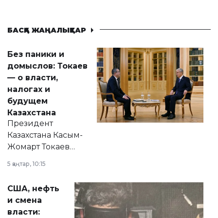
БАСҚА ЖАҢАЛЫҚТАР
Без паники и
домыслов: Токаев
— о власти,
налогах и
будущем
Казахстана
Президент
Казахстана Касым-
Жомарт Токаев
прокомментировал
5 қаңтар, 10:15
сразу несколько
актуальных тем —
США, нефть
от слухов о
и смена
политических
власти:
реформах до