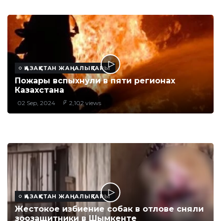
ҚАЗАҚСТАН ЖАҢАЛЫҚТАРЫ
Пожары вспыхнули в пяти регионах
Казахстана
02 Sep, 2024
2,102 views
ҚАЗАҚСТАН ЖАҢАЛЫҚТАРЫ
Жестокое избиение собак в отлове сняли
зоозащитники в Шымкенте