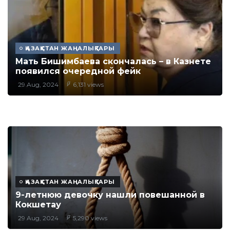
ҚАЗАҚСТАН ЖАҢАЛЫҚТАРЫ
Мать Бишимбаева скончалась – в Казнете
появился очередной фейк
29 Aug, 2024
6,131 views
ҚАЗАҚСТАН ЖАҢАЛЫҚТАРЫ
9-летнюю девочку нашли повешанной в
Кокшетау
29 Aug, 2024
5,290 views