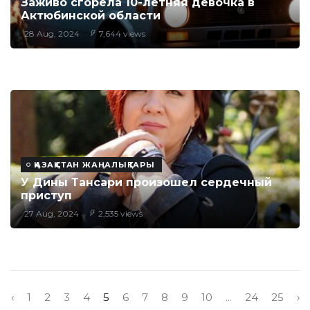
Заживо сгорела 10-летняя девочка в
Актюбинской области
28 Aug, 2024
7,644 views
ҚАЗАҚСТАН ЖАҢАЛЫҚТАРЫ
У Дины Тансари произошел сердечный
приступ
27 Aug, 2024
2,535 views
‹
1
2
3
4
5
6
7
8
9
10
...
24
25
›