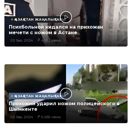
ҚАЗАҚСТАН ЖАҢАЛЫҚТАРЫ
Психбольной кидался на прихожан
мечети с ножом в Астане
02 Sep, 2024
4,532 views
ҚАЗАҚСТАН ЖАҢАЛЫҚТАРЫ
Прохожий ударил ножом полицейского в
Шымкенте
02 Sep, 2024
9,459 views