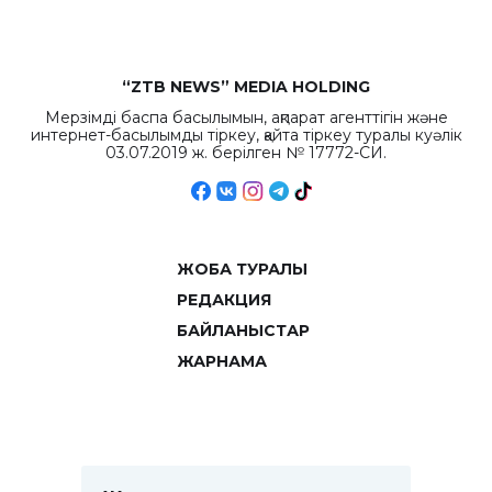
“ZTB NEWS” MEDIA HOLDING
Мерзімді баспа басылымын, ақпарат агенттігін және
интернет-басылымды тіркеу, қайта тіркеу туралы куәлік
03.07.2019 ж. берілген № 17772-СИ.
ЖОБА ТУРАЛЫ
РЕДАКЦИЯ
БАЙЛАНЫСТАР
ЖАРНАМА