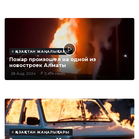
ҚАЗАҚСТАН ЖАҢАЛЫҚТАРЫ
Пожар произошел на одной из
новостроек Алматы
28 Aug, 2024
3,474 views
ҚАЗАҚСТАН ЖАҢАЛЫҚТАРЫ