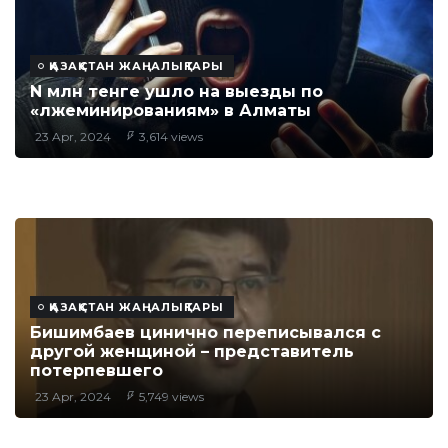
ҚАЗАҚСТАН ЖАҢАЛЫҚТАРЫ
N млн тенге ушло на выезды по
«лжеминированиям» в Алматы
23 Apr, 2024
3,614 views
ҚАЗАҚСТАН ЖАҢАЛЫҚТАРЫ
Бишимбаев цинично переписывался с
другой женщиной – представитель
потерпевшего
23 Apr, 2024
5,749 views