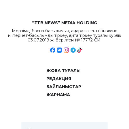
“ZTB NEWS” MEDIA HOLDING
Мерзімді баспа басылымын, ақпарат агенттігін және
интернет-басылымды тіркеу, қайта тіркеу туралы куәлік
03.07.2019 ж. берілген № 17772-СИ.
ЖОБА ТУРАЛЫ
РЕДАКЦИЯ
БАЙЛАНЫСТАР
ЖАРНАМА