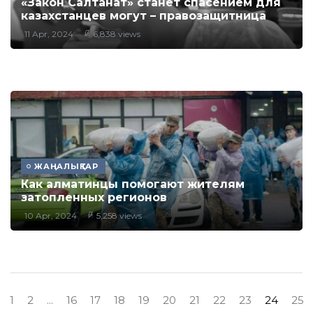
«Закон Салтанат» станет спасением для
казахстанцев могут – правозащитница
11 Apr, 2024
6,838 views
ЖАҢАЛЫҚТАР
Как алматинцы помогают жителям
затопленных регионов
10 Apr, 2024
5,258 views
1
2
...
16
17
18
19
20
21
22
23
24
25