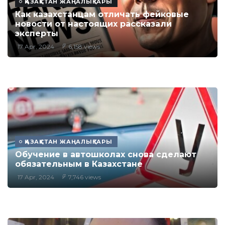
ҚАЗАҚСТАН ЖАҢАЛЫҚТАРЫ
Как казахстанцам отличать фейковые
новости от настоящих рассказали
эксперты
17 Apr, 2024
6,158 views
ҚАЗАҚСТАН ЖАҢАЛЫҚТАРЫ
Обучение в автошколах снова сделают
обязательным в Казахстане
17 Apr, 2024
7,746 views