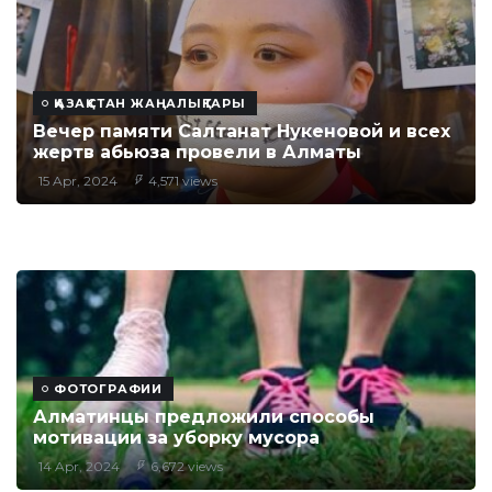
ҚАЗАҚСТАН ЖАҢАЛЫҚТАРЫ
Вечер памяти Салтанат Нукеновой и всех
жертв абьюза провели в Алматы
15 Apr, 2024
4,571 views
ФОТОГРАФИИ
Алматинцы предложили способы
мотивации за уборку мусора
14 Apr, 2024
6,672 views