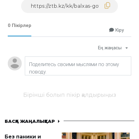
0 Пікірлер
Кіру
Ең жаңасы
Бірінші болып пікір қалдырыңыз
БАСҚА ЖАҢАЛЫҚТАР
Без паники и