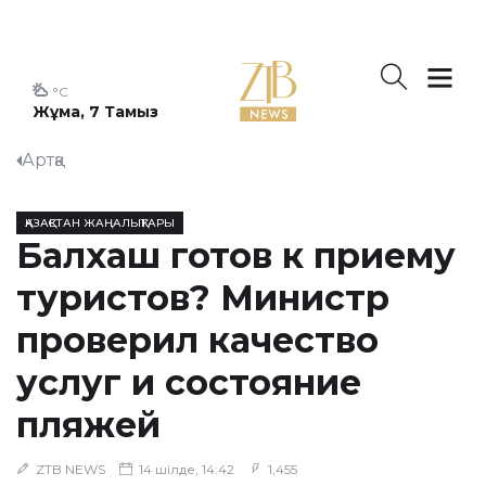
°C
Жұма, 7 Тамыз
Артқа
ҚАЗАҚСТАН ЖАҢАЛЫҚТАРЫ
Балхаш готов к приему
туристов? Министр
проверил качество
услуг и состояние
пляжей
ZTB NEWS
14 шілде, 14:42
1,455