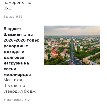
намерены, по
их
утверждению,
5 қаңтар, 9:36
принести
свободу
Бюджет
народу
Шымкента на
Венесуэлы.
2026–2028 годы:
рекордные
доходы и
долговая
нагрузка на
сотни
миллиардов
Маслихат
Шымкента
утвердил бюджет
города на 2026–
31 желтоқсан, 13:41
2028 годы.