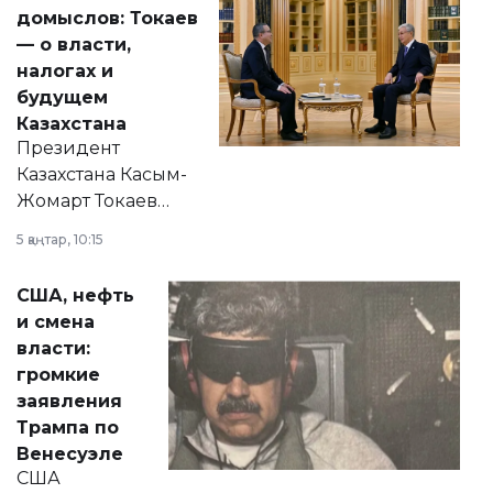
домыслов: Токаев
— о власти,
налогах и
будущем
Казахстана
Президент
Казахстана Касым-
Жомарт Токаев
прокомментировал
5 қаңтар, 10:15
сразу несколько
актуальных тем —
США, нефть
от слухов о
и смена
политических
власти:
реформах до
громкие
вопросов армии,
заявления
экономики и
Трампа по
личного здоровья.
Венесуэле
США