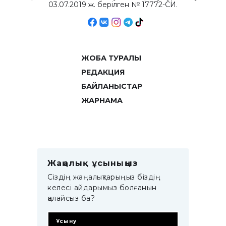
03.07.2019 ж. берілген № 17772-СИ.
ЖОБА ТУРАЛЫ
РЕДАКЦИЯ
БАЙЛАНЫСТАР
ЖАРНАМА
Жаңалық ұсыныңыз
Сіздің жаңалықтарыңыз біздің
келесі айдарымыз болғанын
қалайсыз ба?
Ұсыну