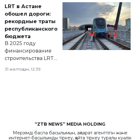
Соответствующий
LRT в Астане
документ
обошел дороги:
появился в базе
рекордные траты
нормативных
республиканского
правовых актов и
бюджета
на сайте маслихат
В 2025 году
города.
финансирование
строительства LRT
в Астане из
31 желтоқсан, 12:39
республиканского
бюджета достигло
рекордных
объемов.
“ZTB NEWS” MEDIA HOLDING
Мерзімді баспа басылымын, ақпарат агенттігін және
интернет-басылымды тіркеу, қайта тіркеу туралы куәлік